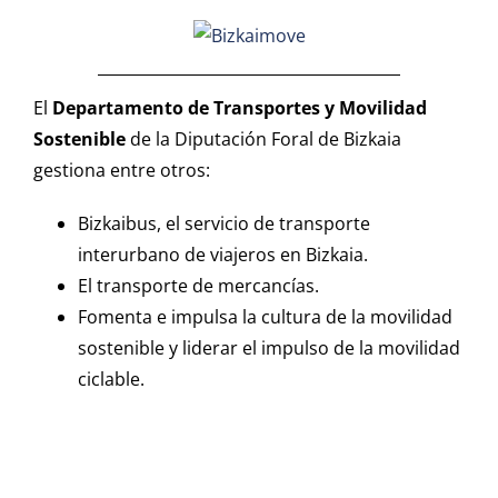
Avda San Antonio, 8 Local
48450 Etxebarri BIZKAIA
Móvil: 639 907 499
El
Departamento de Transportes y Movilidad
Sostenible
de la Diputación Foral de Bizkaia
Email:
info@asferconsultores.com
gestiona entre otros:
Bizkaibus, el servicio de transporte
interurbano de viajeros en Bizkaia.
El transporte de mercancías.
Fomenta e impulsa la cultura de la movilidad
RECUERDA PEDIR CITA
sostenible y liderar el impulso de la movilidad
ciclable.
PREVIA