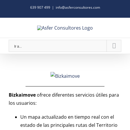
Skip
639 907 499
|
info@asferconsultores.com
to
content
Ir a...
GESTIÓN DE VEHÍCULOS
Transferencias
Notificaciones de Venta
Cambios de Dirección
Bizkaimove
ofrece diferentes servicios útiles para
Informes
los usuarios:
Bajas
Duplicado del Permiso de Circulación
Un mapa actualizado en tiempo real con el
Visados Tarjetas Transporte
estado de las principales rutas del Territorio