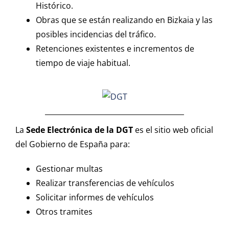
Renovación Tarjetas (Tacógrafo Digital)
Histórico.
Obras que se están realizando en Bizkaia y las
posibles incidencias del tráfico.
ENLACES DE INTERES
Retenciones existentes e incrementos de
tiempo de viaje habitual.
KontsumoBide
La
Sede Electrónica de la DGT
es el sitio web oficial
del Gobierno de España para:
LOCALIZACION Y CONTACTO
Gestionar multas
Presencial con cita previa:
Realizar transferencias de vehículos
Lunes-Jueves: 8:00 a 19:00
Solicitar informes de vehículos
Viernes: 8:00 a 15:30
Otros tramites